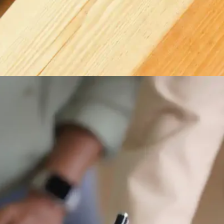
fra start til slut
 hos Åvang betyder, at både det færdige arbejde og proce
 Vi udfører altid sædvanlig kvalitetssikring, så
tionen gør det let for dig at orientere ledelse, drift elle
iterer løbende udvikling og efteruddannelse blandt
derne. Erfaringer deles åbent, og vi lærer både af de god
r og de udfordringer, vi møder. Dit input er velkomment, og
rne nye ønsker med i planlægningen, hvis projektet ændr