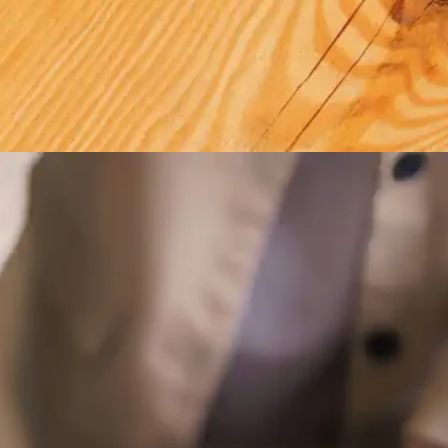
ssen
r andre
e
 vi
er