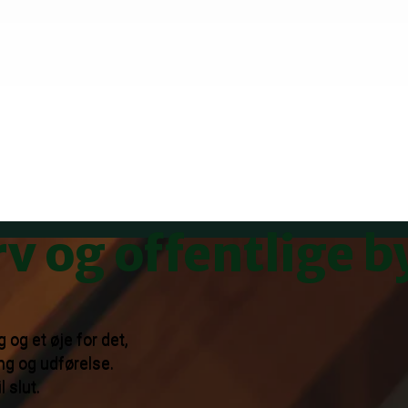
rv og offentlige 
og et øje for det,
ng og udførelse.
 slut.