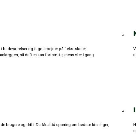
t badeværelser og fuge-arbejder på f.eks. skoler,
V
planlægges, så driften kan fortsætte, mens vi er i gang.
r
de brugere og drift. Du får altid sparring om bedste løsninger,
H
o