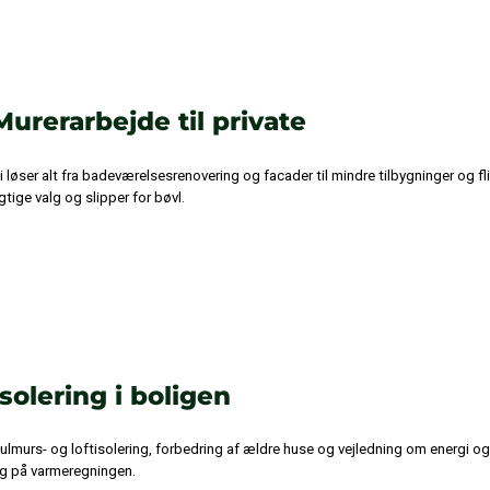
Murerarbejde til private
i løser alt fra badeværelsesrenovering og facader til mindre tilbygninger og fl
igtige valg og slipper for bøvl.
Isolering i boligen
ulmurs- og loftisolering, forbedring af ældre huse og vejledning om energi o
g på varmeregningen.