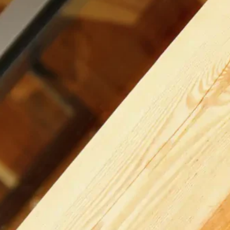
Vi løser især disse opgave
Udskiftning af døre o
Tagrenovering og tag
Indvendige ombygnin
Renovering af lofter,
Akustikløsninger og 
Brandsikring
Udbedring af råd- og
Specialløsninger ved 
Serviceopgaver og ve
Mindre entrepriser v
Rammeaftaler og serv
Vi tilpasser opgaven, så d
bruger den. Vores erfaring 
ældrecentre og ejendomme,
sikkerhed og daglig drift.