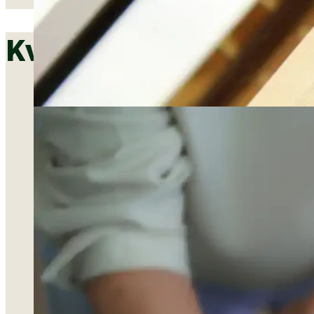
Kvalitet og opfølgning 
Kvalitet
fungerer.
dokumenta
parter.
Vi prior
medarbej
løsninge
tager ge
retning.