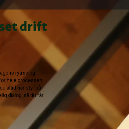
Vores erfaring dækker opgav
et drift
boligforeninger, kirker, p
Vi arbejder roligt og syst
til brugere, adgangsforhold
med deres daglige opgaver
Vi holder styr på koordiner
rdagens rytme og
drift og adgangsforhold. 
or hele processen.
og vi finder løsningen sa
u altid har styr på
lig dialog, så du får
Typiske tømre
institutioner