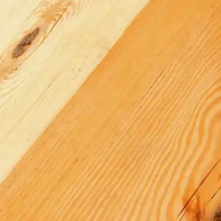
r for erhvervskunder og offentlige bygninger:
g vinduer
udskiftning
ger
 vægge og gulve
ophængte lofter
 svampeskader
indretning
dligeholdelse
ed renovering eller ombygning
iceaftaler
en passer til både bygningen og de mennesker, der
dækker alt fra skoler, institutioner og kontorbygninger til
 hvor der skal tages særlige hensyn til adgang,