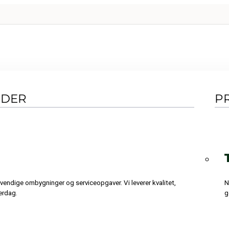
NDER
P
dvendige ombygninger og serviceopgaver. Vi leverer kvalitet,
N
erdag.
g