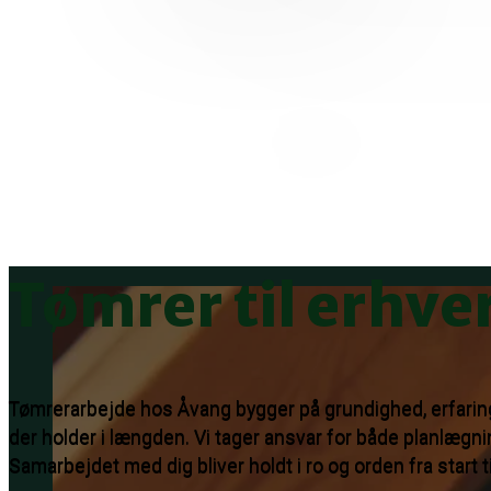
Tømrer til erhve
Tømrerarbejde hos Åvang bygger på grundighed, erfaring 
der holder i længden. Vi tager ansvar for både planlægni
Samarbejdet med dig bliver holdt i ro og orden fra start til