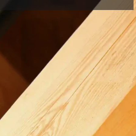
er for både offentlige bygherrer, institutioner,
sykiatrien, kontorer og erhvervsejendomme.
ematisk, også mens bygningen er i brug. Vi tager hensyn
 og eventuelle restriktioner, så tæt på alle kan fortsætte
, med et minimum af forstyrrelse.
ingen med andre fag, og vi tilpasser tidsplanen efter
Hvis der opstår nye behov, får du besked med det samme,
mmen.
ropgaver for erhverv og