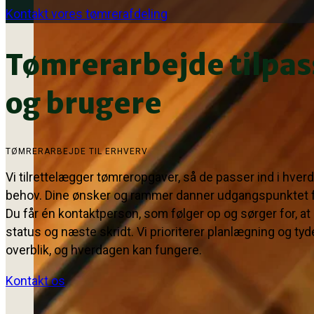
Kontakt vores tømrerafdeling
Tømrerarbejde tilpass
og brugere
TØMRERARBEJDE TIL ERHVERV
Vi tilrettelægger tømreropgaver, så de passer ind i hve
behov. Dine ønsker og rammer danner udgangspunktet f
Du får én kontaktperson, som følger op og sørger for, at d
status og næste skridt. Vi prioriterer planlægning og tyde
overblik, og hverdagen kan fungere.
Kontakt os