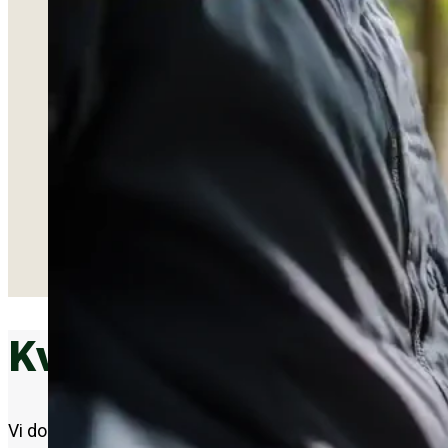
Vi vælge
gælder b
bruger v
det gør 
Klimatil
materiale
fra stie
og vælge
Kvalitet, dokumenta
Vi dokumenterer arbejdet undervejs med sædvanlig kvalit