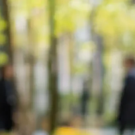
ligt,
 hvis
r og
t væk
fremad