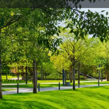
Når vi arbejder på grønne o
d
institutioner eller boligfor
brugervenlighed.
Vi tager dialogen med dig, f
alt fungerer – både mens vi
Vi har hjulpet mange kunde
gdagen og det liv, der
erfaring gør det let at sk
orløbet. Vi følger op,
passe fremover.
rette fagperson. Vi
le vores maskiner.
Anlægsopgaver
erhvervslivet