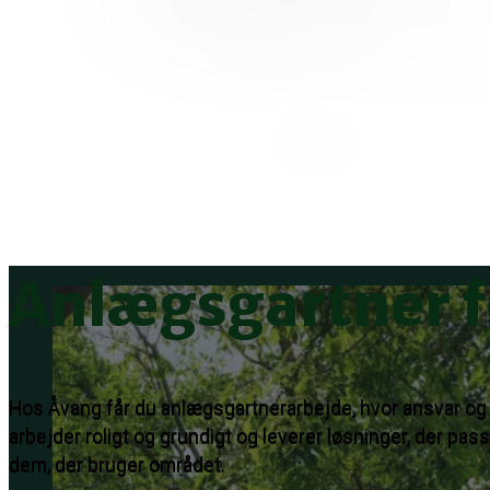
Anlægsgartner fo
Hos Åvang får du anlægsgartnerarbejde, hvor ansvar og 
arbejder roligt og grundigt og leverer løsninger, der pass
dem, der bruger området.