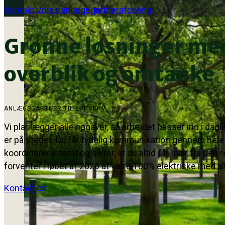
Kontakt vores anlægsgartnerafdeling
Grønne løsninger me
overblik og omtanke
ANLÆGSGARTNER TIL ERHVERV
Vi planlægger alle opgaver, så arbejdet passer ind i dagli
er på stedet. Du får tydelig kommunikation gennem hele f
koordinerer internt og sikrer, at du altid får svar fra den 
forventer i løbet af 2026 at være 100% elektriske med al
Kontakt os