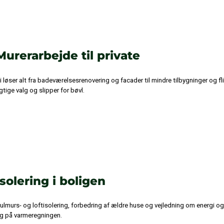
Murerarbejde til private
i løser alt fra badeværelsesrenovering og facader til mindre tilbygninger og fl
igtige valg og slipper for bøvl.
Isolering i boligen
ulmurs- og loftisolering, forbedring af ældre huse og vejledning om energi o
g på varmeregningen.