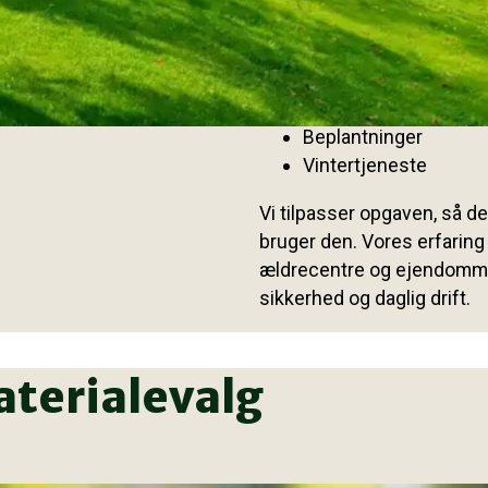
Vi udfører blandt andet:
Grøn vedligeholdelse
Nye anlæg
Belægninger
Beplantninger
Vintertjeneste
Vi tilpasser opgaven, så d
bruger den. Vores erfaring 
ældrecentre og ejendomme,
sikkerhed og daglig drift.
aterialevalg