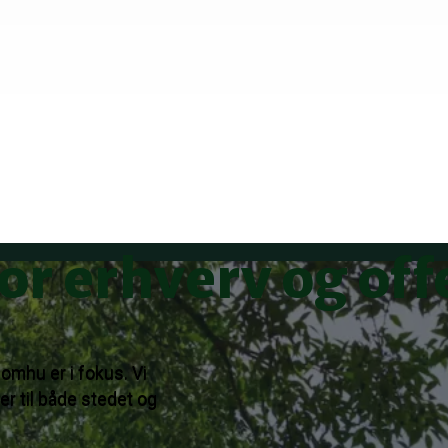
r erhverv og off
omhu er i fokus. Vi
er til både stedet og