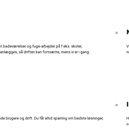
t badeværelser og fuge-arbejder på f.eks. skoler,
V
planlægges, så driften kan fortsætte, mens vi er i gang.
r
de brugere og drift. Du får altid sparring om bedste løsninger,
H
o