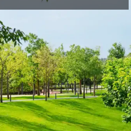
mråder, stier, legepladser eller ved kontorer,
eninger, tager vi altid højde for adgang, sikkerhed og
inder løsninger, hvis der opstår behov, og sørger for, at
 arbejder, og når vi er færdige.
r, hvor området havde brug for en ny tilgang. Vores
abe grønne områder, der fungerer i praksis og er nemme at
 vi typisk løser for
 og offentlige kunder