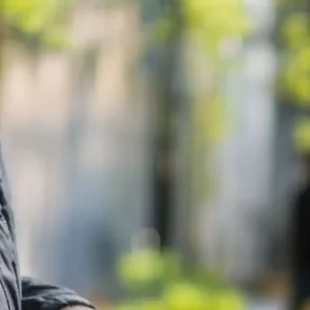
r løsninger, der holder og gør området nemt at passe. Det
åde valg af planter, belægning og maskiner Hvor det er mu
i eldrevne maskiner og arbejder uden for spidsbelastning
hverdagen lettere.
pasning indgår altid i planlægningen. Vi vejleder om plante
r, der klarer både regn, tørke og slid. Regnvand bliver led
r og pladser, og belægninger lægges, så de holder. Vi ser 
r løsninger, der fungerer i mange år.
tion og samarbejde
etssikring , så du altid